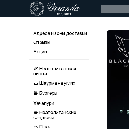
Адреса и зоны доставки
Отзывы
Акции
🍕 Неаполитанская
пицца
🌯 Шаурма на углях
🍔 Бургеры
Хачапури
🥪 Неаполитанские
сэндвичи
🥗 Поке