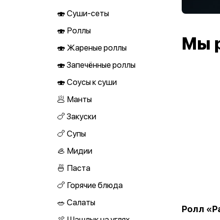
🍣 Суши-сеты
🍣 Роллы
Мы 
🍣 Жареные роллы
🍣 Запечённые роллы
🍣 Соусы к суши
🥟 Манты
🍗 Закуски
🍗 Супы
🦪 Мидии
🍜 Паста
🍗 Горячие блюда
🥗 Салаты
Ролл «
🍖 Шашлык на углях