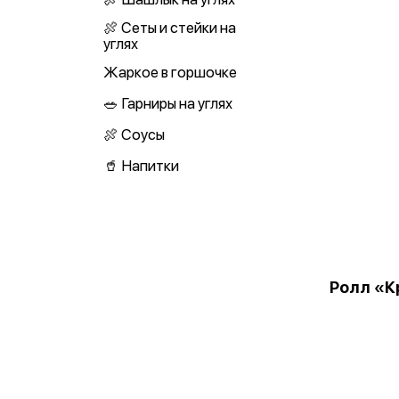
🍖 Сеты и стейки на
углях
Жаркое в горшочке
🥗 Гарниры на углях
🍖 Соусы
🥤 Напитки
Ролл «К