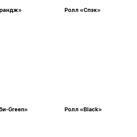
Орандж»
Ролл «Спэк»
би-Green»
Ролл «Black»