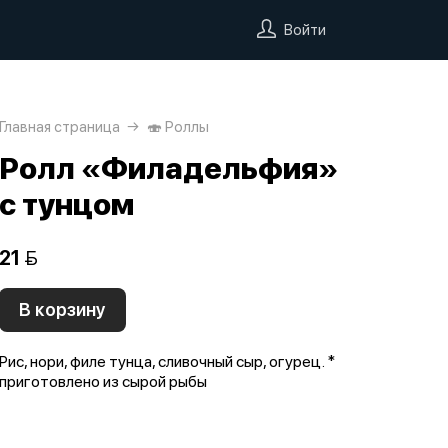
Войти
Главная страница
🍣 Роллы
Ролл «Филадельфия»
с тунцом
21 
В корзину
Рис, нори, филе тунца, сливочный сыр, огурец. *
приготовлено из сырой рыбы