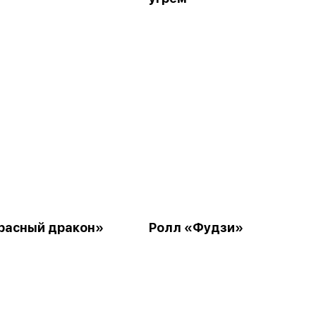
расный дракон»
Ролл «Фудзи»