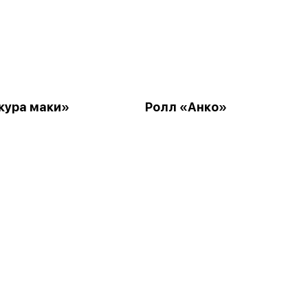
кура маки»
Ролл «Анко»