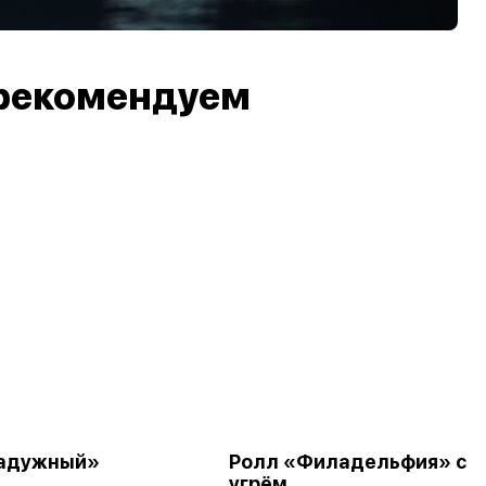
рекомендуем
Радужный»
Ролл «Филадельфия» с
угрём