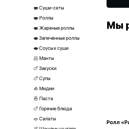
🍣 Суши-сеты
🍣 Роллы
Мы 
🍣 Жареные роллы
🍣 Запечённые роллы
🍣 Соусы к суши
🥟 Манты
🍗 Закуски
🍗 Супы
🦪 Мидии
🍜 Паста
🍗 Горячие блюда
🥗 Салаты
Ролл «
🍖 Шашлык на углях