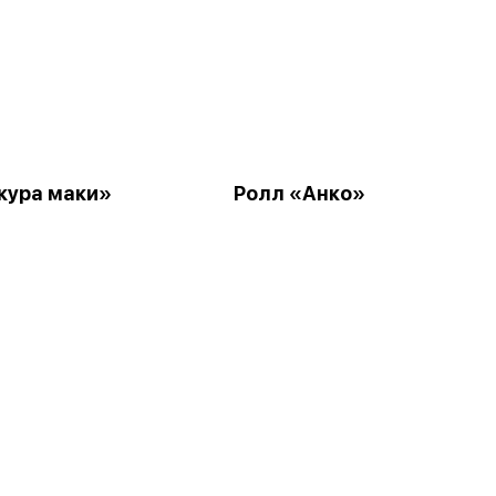
кура маки»
Ролл «Анко»