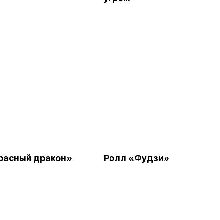
расный дракон»
Ролл «Фудзи»