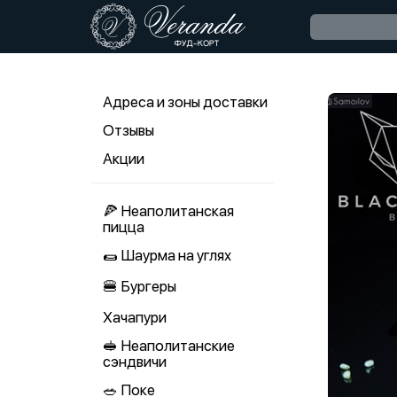
Адреса и зоны доставки
Отзывы
Акции
🍕 Неаполитанская
пицца
🌯 Шаурма на углях
🍔 Бургеры
Хачапури
🥪 Неаполитанские
сэндвичи
🥗 Поке