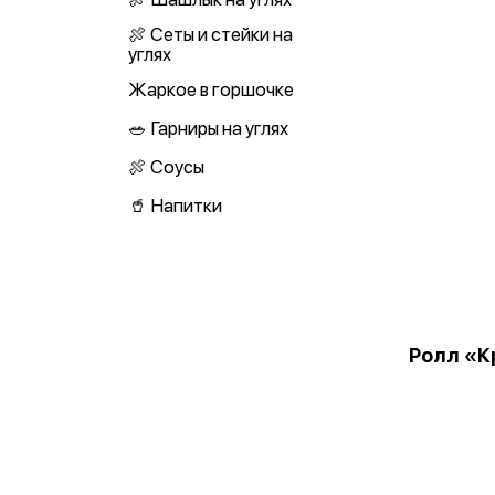
🍖 Сеты и стейки на
углях
Жаркое в горшочке
🥗 Гарниры на углях
🍖 Соусы
🥤 Напитки
Ролл «К