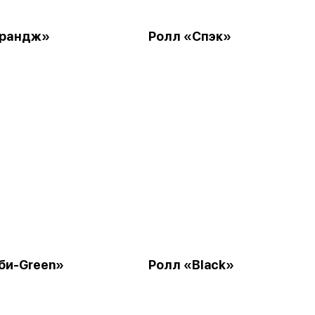
Орандж»
Ролл «Спэк»
би-Green»
Ролл «Black»