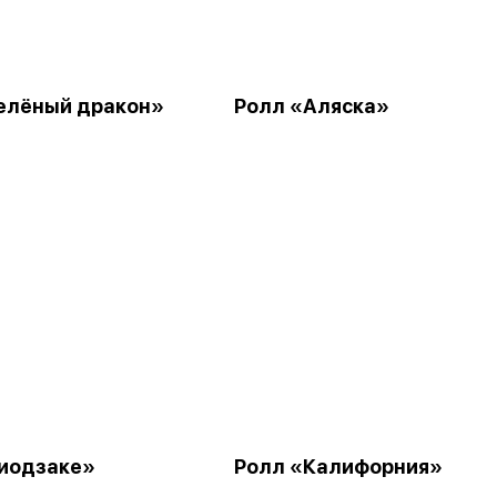
елёный дракон»
Ролл «Аляска»
иодзаке»
Ролл «Калифорния»