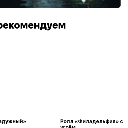
рекомендуем
Радужный»
Ролл «Филадельфия» с
угрём