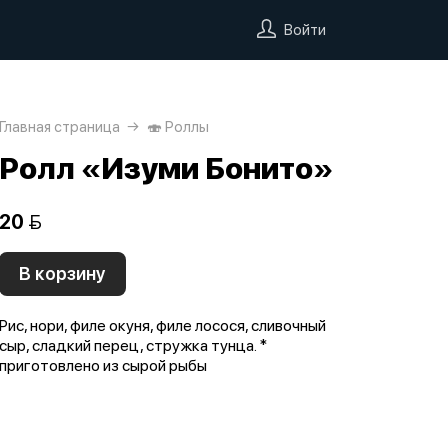
Войти
Главная страница
🍣 Роллы
Ролл «Изуми Бонито»
20 
В корзину
Рис, нори, филе окуня, филе лосося, сливочный
сыр, сладкий перец, стружка тунца. *
приготовлено из сырой рыбы