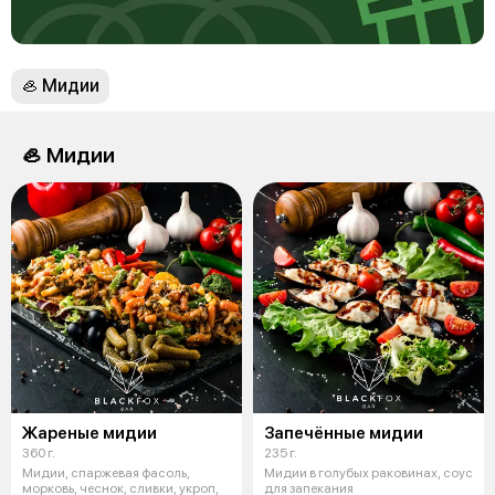
🦪 Мидии
🦪 Мидии
Жареные мидии
Запечённые мидии
360 г.
235 г.
Мидии, спаржевая фасоль,
Мидии в голубых раковинах, соус
морковь, чеснок, сливки, укроп,
для запекания