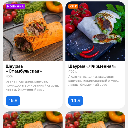
НОВИНКА
ХИТ
Шаурма
Шаурма «Фирменная»
«Стамбульская»
450 г.
450 г.
Люля из говядины, квашеная
капуста, маринованный огурец,
рваная говядина, капуста,
лаваш, фирменный соус
помидор, маринованный огурец,
лаваш, фирменный соус
15 
14 