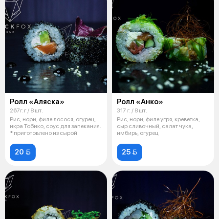
Ролл «Аляска»
Ролл «Анко»
267г. г / 8 шт.
317 г. / 8 шт.
Рис, нори, филе лосося, огурец,
Рис, нори, филе угря, креветка,
икра Тобико, соус для запекания.
сыр сливочный, салат чука,
* приготовлено из сырой
имбирь, огурец
20 
25 