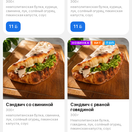
300 г.
300 г.
неаполитанская булка, курица,
неаполитанская булка, курица,
свинина, лук, солёный огурец,
лук, солёный огурец, пекинская
пекинская капуста, соус
капуста, соус
11 
11 
НОВИНКА
ХИТ
ТОП
Сэндвич со свининой
Сэндвич с рваной
говядиной
300 г.
300 г
неаполитанская булка, свинина,
лук, солёный огурец, пекинская
Неаполитанская булка,
капуста, соус
говядина, лук, солёный огурец,
пекинская капуста, соус