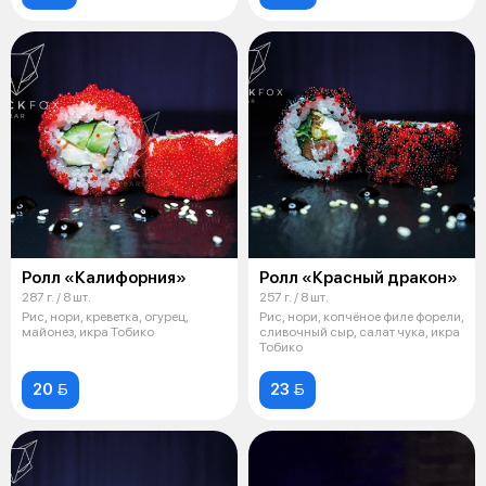
Ролл «Калифорния»
Ролл «Красный дракон»
287 г. / 8 шт.
257 г. / 8 шт.
Рис, нори, креветка, огурец,
Рис, нори, копчёное филе форели,
майонез, икра Тобико
сливочный сыр, салат чука, икра
Тобико
20 
23 