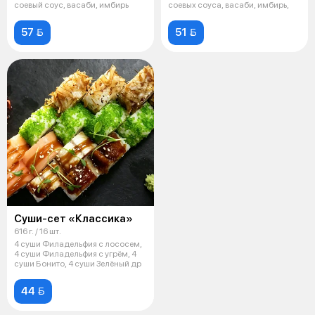
соевый соус, васаби, имбирь
соевых соуса, васаби, имбирь,
57 
51 
Суши-сет «Классика»
616 г. / 16 шт.
4 суши Филадельфия с лососем,
4 суши Филадельфия с угрём, 4
суши Бонито, 4 суши Зелёный др
44 