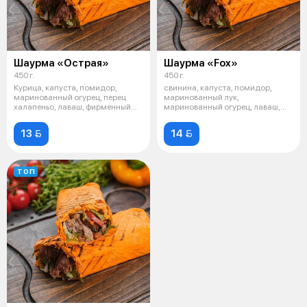
Шаурма «Острая»
Шаурма «Fox»
450 г.
450 г.
Курица, капуста, помидор,
свинина, капуста, помидор,
маринованный огурец, перец
маринованный лук,
халапеньо, лаваш, фирменный
маринованный огурец, лаваш,
соус
фирменный соус
13 
14 
ТОП