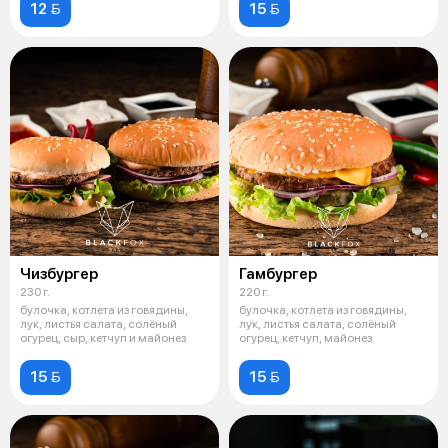
12 
15 
Чизбургер
Гамбургер
230 г.
220 г.
булочка, котлета из говядины,
булочка, котлета из говядины,
лук, листья салата, солёный
лук, листья салата, солёный
огурец, сыр, кетчуп и майонез
огурец, кетчуп, майонез
15 
15 