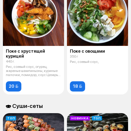
Поке с хрустящей
Поке с овощами
курицей
350 г
440 г.
Рис, соевый соус,
Рис, соевый соус, огурец,
жареные шампиньоны, куриные
палочки, помидор, соус Цезарь,
перец
20 
18 
🍣 Суши-сеты
ТОП
НОВИНКА
ТОП