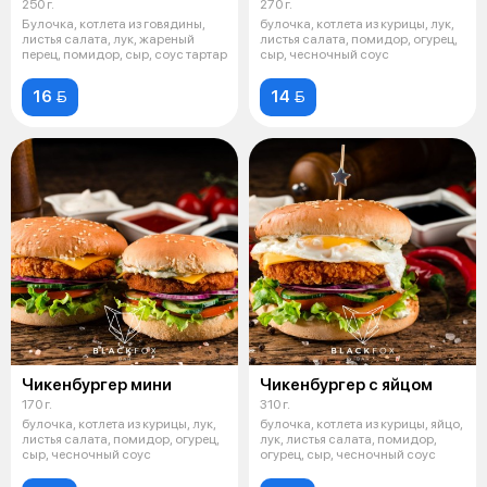
250 г.
270 г.
Булочка, котлета из говядины,
булочка, котлета из курицы, лук,
листья салата, лук, жареный
листья салата, помидор, огурец,
перец, помидор, сыр, соус тартар
сыр, чесночный соус
16 
14 
Чикенбургер мини
Чикенбургер с яйцом
170 г.
310 г.
булочка, котлета из курицы, лук,
булочка, котлета из курицы, яйцо,
листья салата, помидор, огурец,
лук, листья салата, помидор,
сыр, чесночный соус
огурец, сыр, чесночный соус