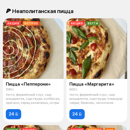
🍕 Неаполитанская пицца
АКЦИЯ
ОСТРОЕ
АКЦИЯ
ВЕГГИ
Пицца «Пепперони»
Пицца «Маргарита»
590 г.
600 г.
тесто, фирменный соус, сыр
тесто, фирменный соус, сыр
моцарелла, сыр гауда, колбаски,
моцарелла, сыр гауда, помидор
орегано, перец халапеньо, остры
черри, базилик, чесночное
масло
24 
24 
ВЕГГИ
АКЦИЯ
АКЦИЯ
ОСТРОЕ
ХИТ