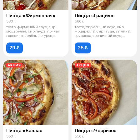
Пицца «Фирменная»
Пицца «Грация»
580 г.
560 г.
тесто, фирменный соус, сыр
тесто, фирменный соус, сыр
моцарелла, сыр гауда, пряная
моцарелла, сыр гауда, ветчина,
говядина, солёный огурец,
грудинка, горчичный соус,
грудинка
ореган
29 
25 
АКЦИЯ
АКЦИЯ
Пицца «Бэлла»
Пицца «Чорризо»
550 г.
550 г.