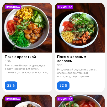
НОВИНКА
НОВИНКА
Поке с креветкой
Поке с жареным
лососем
390 г.
380 г.
Рис, соевый соус, огурец, чука
салат, креветка в глазури,
Рис, соевый соус, микс салат,
помидор, мед, кукуруза, кунжут,
огурец, лосось терияки,
помидор,, соус терияки,
кукуруза, ст
22 
22 
НОВИНКА
НОВИНКА