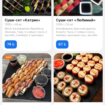
Суши-сет «Катрин»
Суши-сет «Любимый»
1555 г. / 40 шт.
1250 г. / 32 шт.
Black, Калифорния, Варибаси,
Калифорния, Красный дракон,
Орандж, Тори, 3 соевых соуса, 2
Бонито, Чука, 2 соевых соуса,
васаби, 2 имбиря, 2 ореховых
имбирь, ореховый соус, васаби
74 
67 
ХИТ