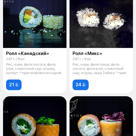
Ролл «Канадский»
Ролл «Микс»
247 г. / 8 шт.
297 г. / 8 шт.
Рис, нори, филе лосося, филе
Рис, нори, филе тунца, филе
угря, сливочный сыр, огурец,
лосося, филе угря, сливочный
кунжут. * приготовлено из сырой
сыр, огурец, икра Тобико. * приг
21 
24 