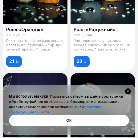
Ролл «Орандж»
Ролл «Радужный»
253 г. / 8 шт.
282 г. / 8 шт.
Рис, нори, копчёное филе форели,
Рис, нори, филе тунца, филе
салат микс, сливочный сыр, лук
лосося, сливочный сыр, зелёный
зелёный, арахис. * пригот
лук, огурец. * приготовлено из
21 
23 
Мы используем куки.
Пользуясь сайтом, вы даёте согласие на
обработку файлов cookie вашего браузера и использование
аналитических сервисов согласно нашей
политике
конфиденциальности
.
ОК