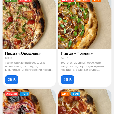
Пицца «Овощная»
Пицца «Пряная»
590 г.
570 г.
тесто, фирменный соус, сыр
тесто, фирменный соус, сыр
моцарелла, сыр гауда,
моцарелла, сыр гауда, пряная
шампиньоны, болгарский перец,
говядина, солёный огурец,
лук, руккол
розмарин
25 
29 
АКЦИЯ
ТОП
ХИТ
ТОП