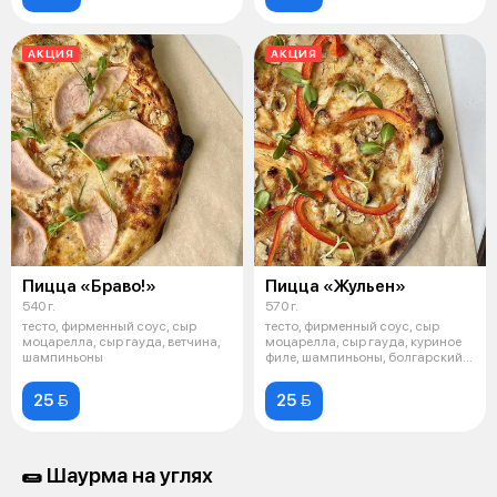
АКЦИЯ
АКЦИЯ
Пицца «Браво!»
Пицца «Жульен»
540 г.
570 г.
тесто, фирменный соус, сыр
тесто, фирменный соус, сыр
моцарелла, сыр гауда, ветчина,
моцарелла, сыр гауда, куриное
шампиньоны
филе, шампиньоны, болгарский
пере
25 
25 
🌯 Шаурма на углях