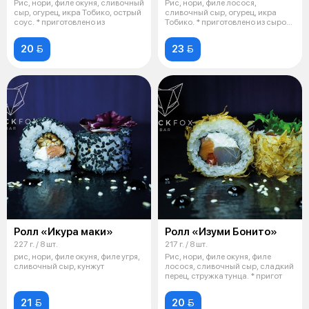
Рис, нори, филе окуня, сливочный
Рис, нори, филе лосося,
сыр, огурец, икра Тобико, острый
сливочный сыр, огурец, икра
соус. * приготовлено из
Тобико. * приготовлено из сырой
рыбы
20 
23 
Ролл «Икура маки»
Ролл «Изуми Бонито»
227 г. / 8 шт.
217 г. / 8 шт.
рис, нори, филе окуня, филе угря,
Рис, нори, филе окуня, филе
сливочный сыр, кунжут
лосося, сливочный сыр, сладкий
перец, стружка тунца. * пригот
21 
20 