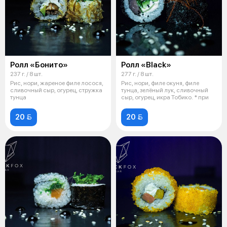
Ролл «Бонито»
Ролл «Black»
237 г. / 8 шт.
277 г. / 8 шт.
Рис, нори, жареное филе лосося,
Рис, нори, филе окуня, филе
сливочный сыр, огурец, стружка
тунца, зелёный лук, сливочный
тунца
сыр, огурец, икра Тобико. * при
20 
20 