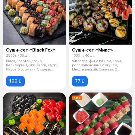
Суши-сет «Black Fox»
Суши-сет «Микс»
2500 г. / 56 шт.
1550 г. / 40 шт.
Black, Золотой дракон,
Филадельфия с тунцом, Тори,
Калифорния, Эби-Green, Фудзи,
ролл Запечённый с окунем,
Икура, Хосомаки, 5 соевых
Мексиканский, Окинава, 2
соусов, 5 в
ореховых со
100 
77 
ХИТ