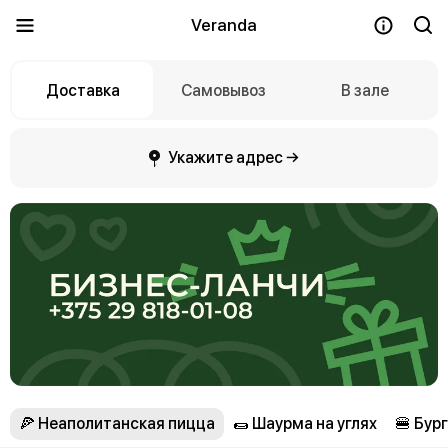
Veranda
Доставка
Самовывоз
В зале
Укажите адрес →
🍕 Неаполитанская пицца
🌯 Шаурма на углях
🍔 Бур