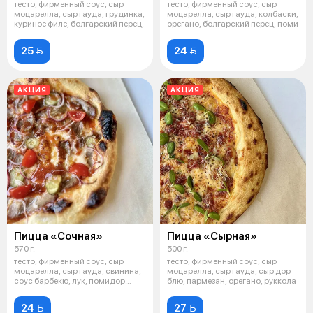
тесто, фирменный соус, сыр
тесто, фирменный соус, сыр
моцарелла, сыр гауда, грудинка,
моцарелла, сыр гауда, колбаски,
куриное филе, болгарский перец,
орегано, болгарский перец, поми
25 
24 
АКЦИЯ
АКЦИЯ
Пицца «Сочная»
Пицца «Сырная»
570 г.
500 г.
тесто, фирменный соус, сыр
тесто, фирменный соус, сыр
моцарелла, сыр гауда, свинина,
моцарелла, сыр гауда, сыр дор
соус барбекю, лук, помидор
блю, пармезан, орегано, руккола
черри
24 
27 