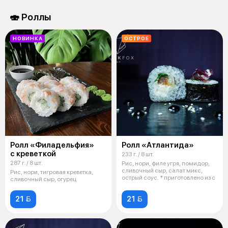
🍣 Роллы
НОВИНКА
ОСТРОЕ
Ролл «Филадельфия»
Ролл «Атлантида»
с креветкой
233 г. / 8 шт.
287 г. / 8 шт.
Рис, нори, филе угря, помидор,
сливочный сыр, салат микс,
Рис, нори, тигровая креветка,
острый соус. * приготовлено из с
сливочный сыр, огурец
21 
21 