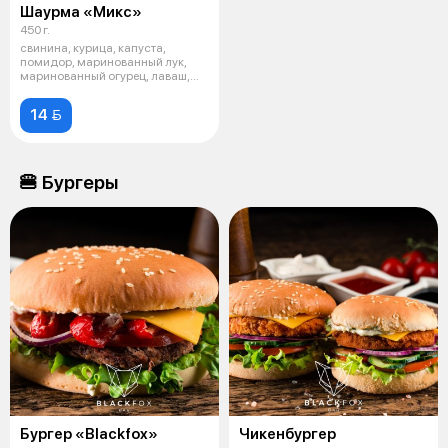
Шаурма «Микс»
450 г.
свинина, курица, капуста,
помидор, маринованный лук,
маринованный огурец, лаваш,
фирменный
14 
🍔 Бургеры
Бургер «Blackfox»
Чикенбургер