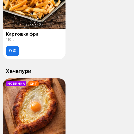
Картошка фри
110 г.
9 
Хачапури
НОВИНКА
ХИТ