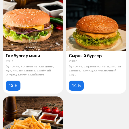
Гамбургер мини
Сырный бургер
120 г.
230 г.
булочка, котлета из говядины,
булочка, сырная котлета, листья
лук, листья салата, солёный
салата, помидор, чесночный
огурец, кетчуп, майонез
соус
13 
14 