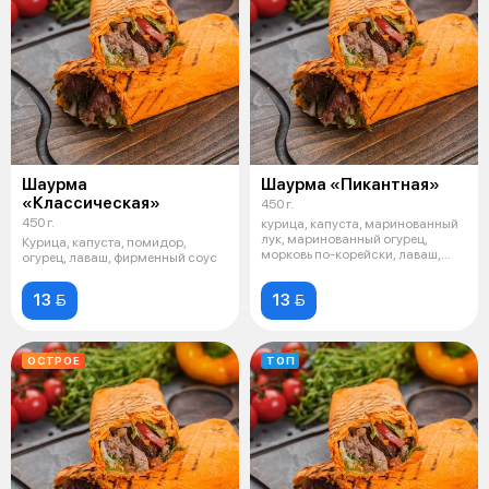
Шаурма
Шаурма «Пикантная»
«Классическая»
450 г.
450 г.
курица, капуста, маринованный
лук, маринованный огурец,
Курица, капуста, помидор,
морковь по-корейски, лаваш,
огурец, лаваш, фирменный соус
фирмен
13 
13 
ОСТРОЕ
ТОП