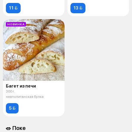
11 
13 
НОВИНКА
Багет из печи
300 г.
неаполитанская булка
5 
🥗 Поке