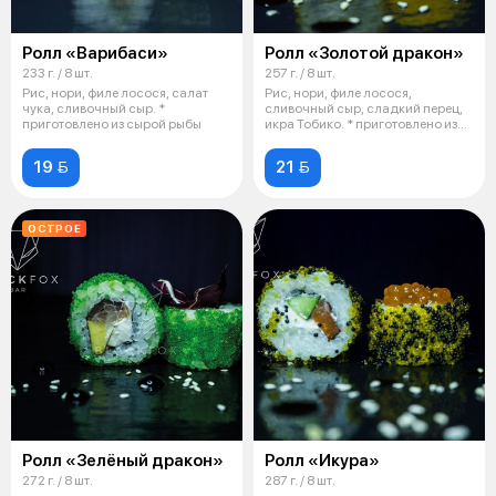
Ролл «Варибаси»
Ролл «Золотой дракон»
233 г. / 8 шт.
257 г. / 8 шт.
Рис, нори, филе лосося, салат
Рис, нори, филе лосося,
чука, сливочный сыр. *
сливочный сыр, сладкий перец,
приготовлено из сырой рыбы
икра Тобико. * приготовлено из
сыро
19 
21 
ОСТРОЕ
Ролл «Зелёный дракон»
Ролл «Икура»
272 г. / 8 шт.
287 г. / 8 шт.