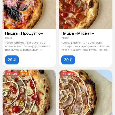
Пицца «Прошутто»
Пицца «Мясная»
560 г.
550 г.
тесто, фирменный соус, сыр
тесто, фирменный соус, сыр
моцарелла, сыр гауда, ветчина
моцарелла, сыр гауда, колбаски,
прошутто, сыр пармезан,
говядина, ветчина, грудинка, по
шампиньон
29 
29 
АКЦИЯ
ХИТ
АКЦИЯ