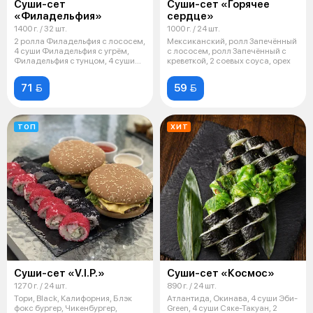
Суши-сет
Суши-сет «Горячее
«Филадельфия»
сердце»
1400 г. / 32 шт.
1000 г. / 24 шт.
2 ролла Филадельфия с лососем,
Мексиканский, ролл Запечённый
4 суши Филадельфия с угрём,
с лососем, ролл Запечённый с
Филадельфия с тунцом, 4 суши
креветкой, 2 соевых соуса, орех
Фи
71 
59 
ТОП
ХИТ
Суши-сет «V.I.P.»
Суши-сет «Космос»
1270 г. / 24 шт.
890 г. / 24 шт.
Тори, Black, Калифорния, Блэк
Атлантида, Окинава, 4 суши Эби-
фокс бургер, Чикенбургер,
Green, 4 суши Сяке-Такуан, 2