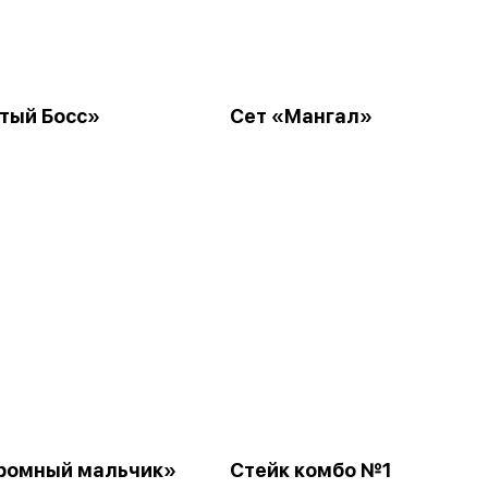
тый Босс»
Сет «Мангал»
ромный мальчик»
Стейк комбо №1