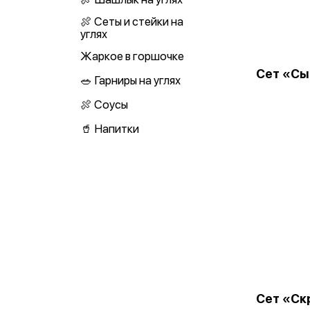
🍖 Сеты и стейки на
углях
Жаркое в горшочке
Сет «Сы
🥗 Гарниры на углях
🍖 Соусы
🥤 Напитки
Сет «Ск