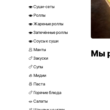
🍣 Суши-сеты
🍣 Роллы
🍣 Жареные роллы
🍣 Запечённые роллы
🍣 Соусы к суши
🥟 Манты
Мы 
🍗 Закуски
🍗 Супы
🦪 Мидии
🍜 Паста
🍗 Горячие блюда
🥗 Салаты
🍖 Шашлык на углях