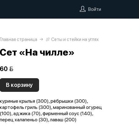
Войти
Главная страница
🍖 Сеты и стейки на углях
Сет «На чилле»
60 
В корзину
куриные крылья (300), рёбрышки (300),
картофель гриль (300), маринованный огурец
(100), аджика (70), фирменный соус (140),
перец халапеньо (30), лаваш (200)