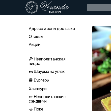
Адреса и зоны доставки
Отзывы
Акции
🍕 Неаполитанская
пицца
🌯 Шаурма на углях
🍔 Бургеры
Хачапури
🥪 Неаполитанские
сэндвичи
🥗 Поке